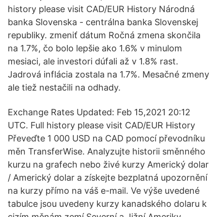
history please visit CAD/EUR History Národná
banka Slovenska - centrálna banka Slovenskej
republiky. zmeniť dátum Ročná zmena skončila
na 1.7%, čo bolo lepšie ako 1.6% v minulom
mesiaci, ale investori dúfali až v 1.8% rast.
Jadrová inflácia zostala na 1.7%. Mesačné zmeny
ale tiež nestačili na odhady.
Exchange Rates Updated: Feb 15,2021 20:12
UTC. Full history please visit CAD/EUR History
Převeďte 1 000 USD na CAD pomocí převodníku
měn TransferWise. Analyzujte historii směnného
kurzu na grafech nebo živé kurzy Americký dolar
/ Americký dolar a získejte bezplatná upozornění
na kurzy přímo na váš e-mail. Ve výše uvedené
tabulce jsou uvedeny kurzy kanadského dolaru k
cizím měnám zemí Severní a Jižní Ameriky.