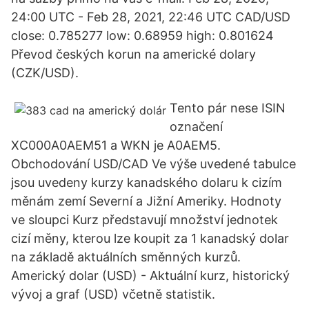
24:00 UTC - Feb 28, 2021, 22:46 UTC CAD/USD
close: 0.785277 low: 0.68959 high: 0.801624
Převod českých korun na americké dolary
(CZK/USD).
Tento pár nese ISIN
označení
XC000A0AEM51 a WKN je A0AEM5.
Obchodování USD/CAD Ve výše uvedené tabulce
jsou uvedeny kurzy kanadského dolaru k cizím
měnám zemí Severní a Jižní Ameriky. Hodnoty
ve sloupci Kurz představují množství jednotek
cizí měny, kterou lze koupit za 1 kanadský dolar
na základě aktuálních směnných kurzů.
Americký dolar (USD) - Aktuální kurz, historický
vývoj a graf (USD) včetně statistik.