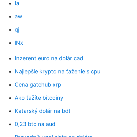
Ia
aw
qj
lNx
Inzerent euro na dolár cad
Najlepšie krypto na ťaženie s cpu
Cena gatehub xrp
Ako ťažíte bitcoiny
Katarský dolár na bdt
0,23 btc na aud