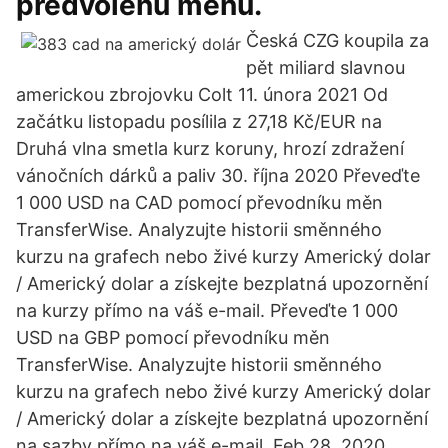
predvolenú menu.
Česká CZG koupila za
pět miliard slavnou
americkou zbrojovku Colt 11. února 2021 Od
začátku listopadu posílila z 27,18 Kč/EUR na
Druhá vlna smetla kurz koruny, hrozí zdražení
vánočních dárků a paliv 30. října 2020 Převeďte
1 000 USD na CAD pomocí převodníku měn
TransferWise. Analyzujte historii směnného
kurzu na grafech nebo živé kurzy Americký dolar
/ Americký dolar a získejte bezplatná upozornění
na kurzy přímo na váš e-mail. Převeďte 1 000
USD na GBP pomocí převodníku měn
TransferWise. Analyzujte historii směnného
kurzu na grafech nebo živé kurzy Americký dolar
/ Americký dolar a získejte bezplatná upozornění
na sazby přímo na váš e-mail. Feb 28, 2020,