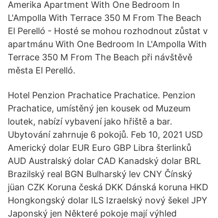
Amerika Apartment With One Bedroom In
L'Ampolla With Terrace 350 M From The Beach
El Perelló - Hosté se mohou rozhodnout zůstat v
apartmánu With One Bedroom In L'Ampolla With
Terrace 350 M From The Beach při návštěvě
města El Perelló.
Hotel Penzion Prachatice Prachatice. Penzion
Prachatice, umístěný jen kousek od Muzeum
loutek, nabízí vybavení jako hřiště a bar.
Ubytování zahrnuje 6 pokojů. Feb 10, 2021 USD
Americký dolar EUR Euro GBP Libra šterlinků
AUD Australský dolar CAD Kanadský dolar BRL
Brazilský real BGN Bulharský lev CNY Čínský
jüan CZK Koruna česká DKK Dánská koruna HKD
Hongkongský dolar ILS Izraelský nový šekel JPY
Japonský jen Některé pokoje mají výhled