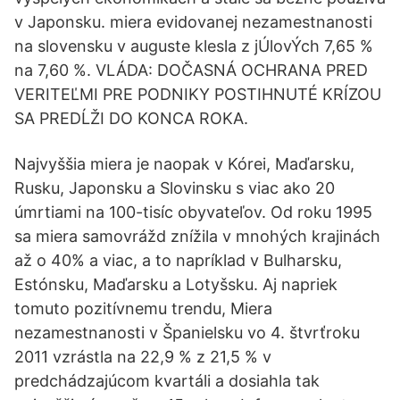
v Japonsku. miera evidovanej nezamestnanosti
na slovensku v auguste klesla z jÚlovÝch 7,65 %
na 7,60 %. VLÁDA: DOČASNÁ OCHRANA PRED
VERITEĽMI PRE PODNIKY POSTIHNUTÉ KRÍZOU
SA PREDĹŽI DO KONCA ROKA.
Najvyššia miera je naopak v Kórei, Maďarsku,
Rusku, Japonsku a Slovinsku s viac ako 20
úmrtiami na 100-tisíc obyvateľov. Od roku 1995
sa miera samovrážd znížila v mnohých krajinách
až o 40% a viac, a to napríklad v Bulharsku,
Estónsku, Maďarsku a Lotyšsku. Aj napriek
tomuto pozitívnemu trendu, Miera
nezamestnanosti v Španielsku vo 4. štvrťroku
2011 vzrástla na 22,9 % z 21,5 % v
predchádzajúcom kvartáli a dosiahla tak