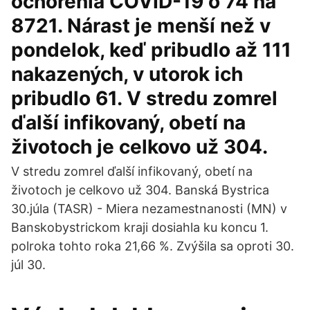
ochorenia COVID-19 o 74 na
8721. Nárast je menší než v
pondelok, keď pribudlo až 111
nakazených, v utorok ich
pribudlo 61. V stredu zomrel
ďalší infikovaný, obetí na
životoch je celkovo už 304.
V stredu zomrel ďalší infikovaný, obetí na
životoch je celkovo už 304. Banská Bystrica
30.júla (TASR) - Miera nezamestnanosti (MN) v
Banskobystrickom kraji dosiahla ku koncu 1.
polroka tohto roka 21,66 %. Zvýšila sa oproti 30.
júl 30.