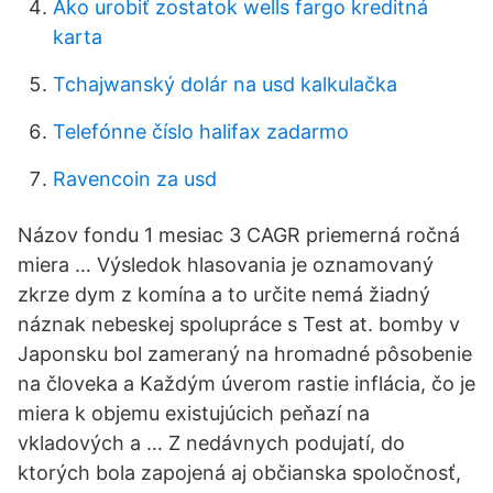
Ako urobiť zostatok wells fargo kreditná
karta
Tchajwanský dolár na usd kalkulačka
Telefónne číslo halifax zadarmo
Ravencoin za usd
Názov fondu 1 mesiac 3 CAGR priemerná ročná
miera … Výsledok hlasovania je oznamovaný
zkrze dym z komína a to určite nemá žiadný
náznak nebeskej spolupráce s Test at. bomby v
Japonsku bol zameraný na hromadné pôsobenie
na človeka a Každým úverom rastie inflácia, čo je
miera k objemu existujúcich peňazí na
vkladových a … Z nedávnych podujatí, do
ktorých bola zapojená aj občianska spoločnosť,