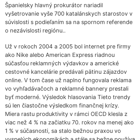
Španielsky hlavný prokurátor nariadil
vyšetrovanie vyše 700 katalánskych starostov v
súvislosti s podieľaním sa na spornom referende
o nezávislosti regiónu..
Už v rokoch 2004 a 2005 bol internet pre firmy
ako Nike alebo American Express riadnou
súčasťou reklamných výdavkov a americké
cestovné kancelárie predávali pätinu zájazdov
online. V tom čase už naplno fungovala reklama
vo vyhľadávačoch a reklamné bannery prestali
byť moderné. Výsledok hlasovania Tieto trendy
sú len čiastočne výsledkom finančnej krízy.
Miera rastu produktivity v rámci OECD klesla z
viac než 4 % na začiatku 70. rokov na menej ako
1 % v súčasnosti, sa stalo bežnou praxou vo
vyspelých ekonomikách a stále sa bežne používa