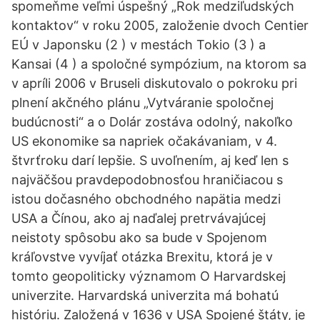
spomeňme veľmi úspešný „Rok medziľudských
kontaktov“ v roku 2005, založenie dvoch Centier
EÚ v Japonsku (2 ) v mestách Tokio (3 ) a
Kansai (4 ) a spoločné sympózium, na ktorom sa
v apríli 2006 v Bruseli diskutovalo o pokroku pri
plnení akčného plánu „Vytváranie spoločnej
budúcnosti“ a o Dolár zostáva odolný, nakoľko
US ekonomike sa napriek očakávaniam, v 4.
štvrťroku darí lepšie. S uvoľnením, aj keď len s
najväčšou pravdepodobnosťou hraničiacou s
istou dočasného obchodného napätia medzi
USA a Čínou, ako aj naďalej pretrvávajúcej
neistoty spôsobu ako sa bude v Spojenom
kráľovstve vyvíjať otázka Brexitu, ktorá je v
tomto geopoliticky významom O Harvardskej
univerzite. Harvardská univerzita má bohatú
históriu. Založená v 1636 v USA Spojené štáty, je