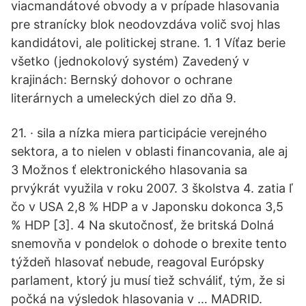
viacmandátové obvody a v prípade hlasovania
pre stranícky blok neodovzdáva volič svoj hlas
kandidátovi, ale politickej strane. 1. 1 Víťaz berie
všetko (jednokolový systém) Zavedený v
krajinách: Bernský dohovor o ochrane
literárnych a umeleckých diel zo dňa 9.
21. · sila a nízka miera participácie verejného
sektora, a to nielen v oblasti financovania, ale aj
3 Možnos ť elektronického hlasovania sa
prvýkrát využila v roku 2007. 3 školstva 4. zatia ľ
čo v USA 2,8 % HDP a v Japonsku dokonca 3,5
% HDP [3]. 4 Na skutočnosť, že britská Dolná
snemovňa v pondelok o dohode o brexite tento
týždeň hlasovať nebude, reagoval Európsky
parlament, ktorý ju musí tiež schváliť, tým, že si
počká na výsledok hlasovania v … MADRID.