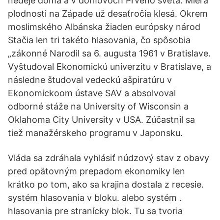
nedeje doma a v domovoch Prvého sveta. Miera
plodnosti na Západe už desaťročia klesá. Okrem
moslimského Albánska žiaden európsky národ
Stačia len tri takéto hlasovania, čo spôsobia
„zákonné Narodil sa 6. augusta 1961 v Bratislave.
Vyštudoval Ekonomickú univerzitu v Bratislave, a
následne študoval vedeckú ašpiratúru v
Ekonomickoom ústave SAV a absolvoval
odborné stáže na University of Wisconsin a
Oklahoma City University v USA. Zúčastnil sa
tiež manažérskeho programu v Japonsku.
Vláda sa zdráhala vyhlásiť núdzový stav z obavy
pred opätovným prepadom ekonomiky len
krátko po tom, ako sa krajina dostala z recesie.
systém hlasovania v bloku. alebo systém .
hlasovania pre stranícky blok. Tu sa tvoria