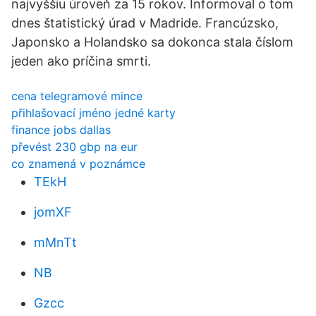
najvyššiu úroveň za 15 rokov. Informoval o tom
dnes štatistický úrad v Madride. Francúzsko,
Japonsko a Holandsko sa dokonca stala číslom
jeden ako príčina smrti.
cena telegramové mince
přihlašovací jméno jedné karty
finance jobs dallas
převést 230 gbp na eur
co znamená v poznámce
TEkH
jomXF
mMnTt
NB
Gzcc