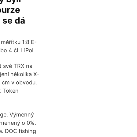
burze
, se dá
 měřítku 1:8 E-
o 4 čl. LiPol.
t své TRX na
ení několika X-
5 cm v obvodu.
x Token
nge. Výmenný
 zmenený o 0%.
. DOC fishing