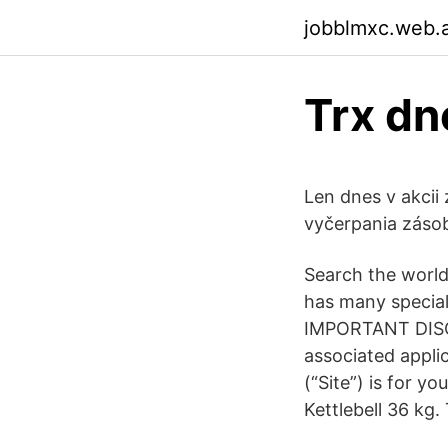
jobblmxc.web.
Trx dn
Len dnes v akcii 
vyčerpania záso
Search the world
has many special 
IMPORTANT DISCLA
associated appli
(“Site”) is for y
Kettlebell 36 kg