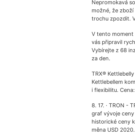
Nepromokavá sou
možné, že zboží 
trochu zpozdit. 
V tento moment 
vás připravil ryc
Vybírejte z 68 in
za den.
TRX® Kettlebelly
Kettlebellem komb
i flexibilitu. Ce
8. 17. · TRON -
graf vývoje cen
historické ceny
měna USD 2020. 