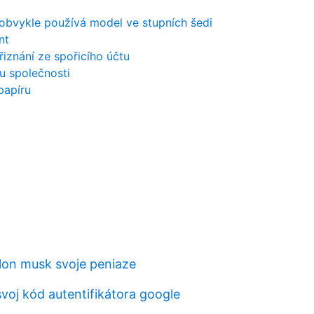
 obvykle používá model ve stupních šedi
nt
iznání ze spořicího účtu
lu společnosti
papíru
elon musk svoje peniaze
voj kód autentifikátora google