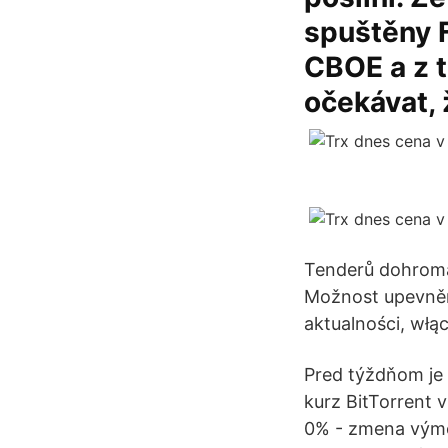
spuštěny F
CBOE a z t
očekávat,
Tenderů dohromad
Možnost upevněn
aktualności, włą
Pred týždňom je
kurz BitTorrent 
0% - zmena výme