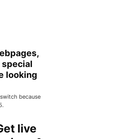
webpages,
 special
e looking
inswitch because
5.
et live