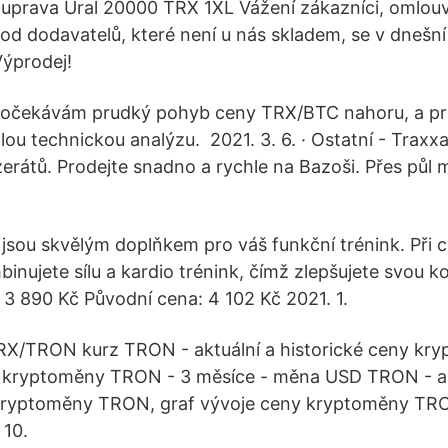
prava Ural 20000 TRX 1XL Vážení zákazníci, omlouvá
od dodavatelů, které není u nás skladem, se v dnešn
Výprodej!
očekávám prudký pohyb ceny TRX/BTC nahoru, a pro
hlou technickou analýzu. 2021. 3. 6. · Ostatní - Traxx
zerátů. Prodejte snadno a rychle na Bazoši. Přes půl m
 jsou skvělým doplňkem pro váš funkční trénink. Při c
inujete sílu a kardio trénink, čímž zlepšujete svou ko
na: 3 890 Kč Původní cena: 4 102 Kč 2021. 1.
 TRX/TRON kurz TRON - aktuální a historické ceny k
y kryptoměny TRON - 3 měsíce - měna USD TRON - ak
 kryptoměny TRON, graf vývoje ceny kryptoměny TRO
10.