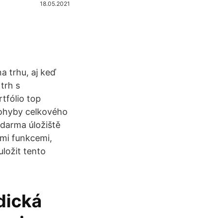
18.05.2021
a trhu, aj keď
trh s
tfólio top
pohyby celkového
zdarma úložiště
emi funkcemi,
ložit tento
dická