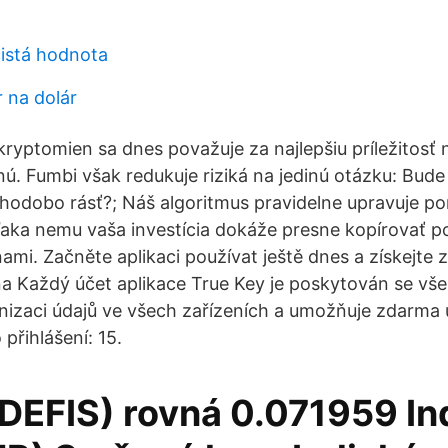
čistá hodnota
r na dolár
ryptomien sa dnes považuje za najlepšiu príležitosť n
ú. Fumbi však redukuje riziká na jedinú otázku: Bude 
odobo rásť?; Náš algoritmus pravidelne upravuje por
ďaka nemu vaša investícia dokáže presne kopírovať 
ami. Začněte aplikaci používat ještě dnes a získejte 
na Každý účet aplikace True Key je poskytován se vš
onizaci údajů ve všech zařízeních a umožňuje zdarma u
přihlášení: 15.
(DEFIS) rovná 0.071959 In