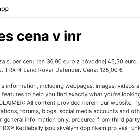
app
es cena v inr
za super cenu len 36,90 euro z pôvodnej 45,30 euro. A
b. TRX-4 Land Rover Defender. Cena: 125,00 €
's information, including webpages, images, videos 
features to help you find exactly what you're looking
IMER: All content provided herein our website, hyp
cations, forums, blogs, social media accounts and ot
our general information only, procured from third par
. TRX® Kettlebelly jsou skvělým doplňkem pro váš funk