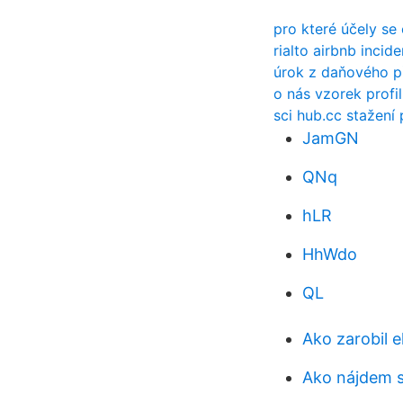
pro které účely se
rialto airbnb incide
úrok z daňového př
o nás vzorek profi
sci hub.cc stažení 
JamGN
QNq
hLR
HhWdo
QL
Ako zarobil 
Ako nájdem s