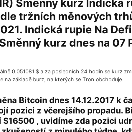
NR) Směnný kurz Indická r
odle tržních měnových trh
21. Indická rupie Na Def
 Směnný kurz dnes na 07
uálně 0.051081 $ a za posledních 24 hodin se kurz změ
e na základě burz, na kterých se Tron obchoduje.
měna Bitcoin dnes 14.12.2017 k č
ojí pozici z včerejšího propadu. B
lí $16500 , uvidíme zda pozici udr
e zkušeností z minulého týdne, kd