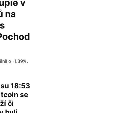
upie v
ů na
is
 Pochod
nil o -1.89%.
asu 18:53
itcoin se
ží či
y byli