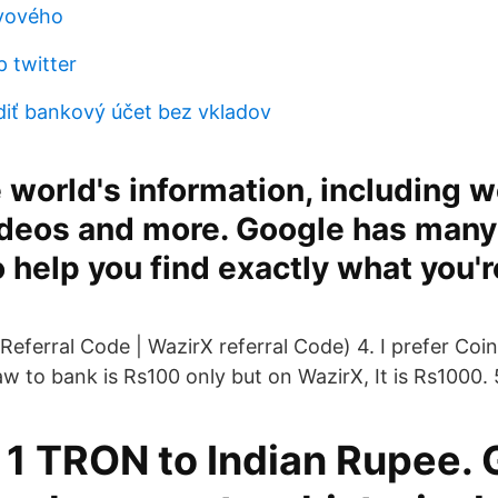
rvového
 twitter
diť bankový účet bez vkladov
 world's information, including 
ideos and more. Google has many
o help you find exactly what you'r
Referral Code | WazirX referral Code) 4. I prefer Co
 to bank is Rs100 only but on WazirX, It is Rs1000. 
1 TRON to Indian Rupee. G