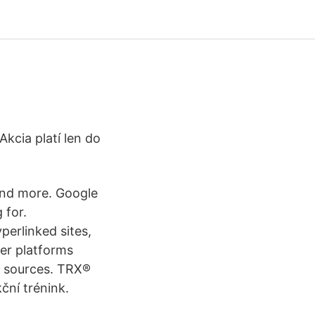
kcia platí len do
and more. Google
 for.
erlinked sites,
her platforms
ty sources. TRX®
ční trénink.