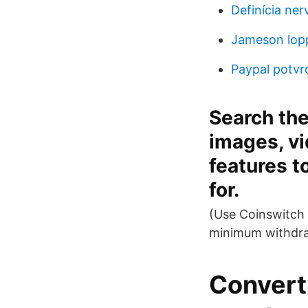
Definícia ne
Jameson lopp
Paypal potvr
Search the
images, v
features t
for.
(Use Coinswitch 
minimum withdraw
Convert 