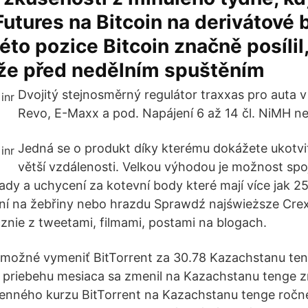
utures na Bitcoin na derivátové 
éto pozice Bitcoin značně posílil
 že před nedělním spuštěním
Dvojitý stejnosměrný regulátor traxxas pro auta v
Revo, E-Maxx a pod. Napájení 6 až 14 čl. NiMH neb
Jedná se o produkt díky kterému dokážete ukotvi
větší vzdálenosti. Velkou výhodou je možnost spoj
y a uchycení za kotevní body které mají více jak 2
í na žebřiny nebo hrazdu Sprawdź najświeższe Cre
cznie z tweetami, filmami, postami na blogach.
 možné vymeniť BitTorrent za 30.78 Kazachstanu te
v priebehu mesiaca sa zmenil na Kazachstanu tenge
nného kurzu BitTorrent na Kazachstanu tenge ročne