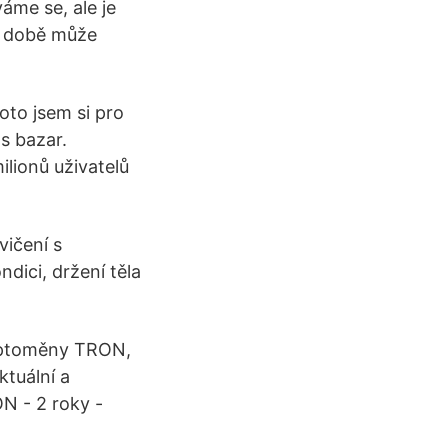
me se, ale je
í době může
to jsem si pro
as bazar.
ilionů uživatelů
vičení s
ndici, držení těla
ryptoměny TRON,
tuální a
N - 2 roky -