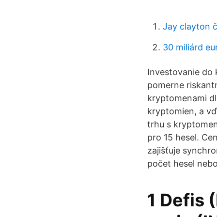
Jay clayton 
30 miliárd eu
Investovanie do k
pomerne riskantn
kryptomenami dlh
kryptomien, a v
trhu s kryptomen
pro 15 hesel. Ce
zajišťuje synchr
počet hesel nebo 
1 Defis 