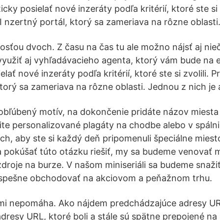
ky posielať nové inzeráty podľa kritérií, ktoré ste si z
I nzertný portál, ktorý sa zameriava na rôzne oblasti
tosťou dvoch. Z času na čas tu ale možno nájsť aj nie
yužiť aj vyhľadávacieho agenta, ktorý vám bude na 
ať nové inzeráty podľa kritérií, ktoré ste si zvolili. P
torý sa zameriava na rôzne oblasti. Jednou z nich je
 obľúbený motív, na dokončenie pridáte názov miesta 
te personalizované plagáty na chodbe alebo v spálni
ach, aby ste si každý deň pripomenuli špeciálne mies
 pokúšať túto otázku riešiť, my sa budeme venovať 
zdroje na burze. V našom miniseriáli sa budeme snaži
úspešne obchodovať na akciovom a peňažnom trhu.
mi nepomáha. Ako nájdem predchádzajúce adresy UR
adresy URL, ktoré boli a stále sú spätne prepojené na