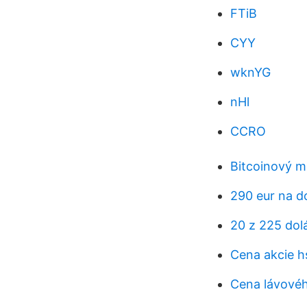
FTiB
CYY
wknYG
nHl
CCRO
Bitcoinový m
290 eur na d
20 z 225 dol
Cena akcie h
Cena lávovéh