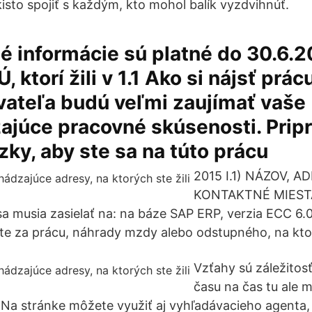
kisto spojiť s každým, kto mohol balík vyzdvihnúť.
 informácie sú platné do 30.6.2
 ktorí žili v 1.1 Ako si nájsť prác
ateľa budú veľmi zaujímať vaše
júce pracovné skúsenosti. Pripr
zky, aby ste sa na túto prácu
2015 I.1) NÁZOV, A
KONTAKTNÉ MIESTA
sa musia zasielať na: na báze SAP ERP, verzia ECC 6.0,
te za prácu, náhrady mzdy alebo odstupného, na kto
Vzťahy sú záležitos
času na čas tu ale m
 Na stránke môžete využiť aj vyhľadávacieho agenta