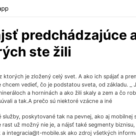
app
jsť predchádzajúce 
ých ste žili
z ktorých je zložený celý svet. A ako ich spájať a pre
e chcem vedieť, čo je podstatou sveta, od základu. _
ineráloch a horninách a ako žili skaly a zem a čo rob
súvali a tak.A prečo sú niektoré vzácne a iné
 služby, poskytované tak na pevnej, ako aj mobilnej si
rast už možný nie je, a nájsť také segmenty biznisu,
k a integracia@t-mobile.sk ako zdroj všetkých inform