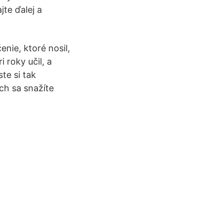
jte ďalej a
nie, ktoré nosil,
i roky učil, a
te si tak
ých sa snažíte