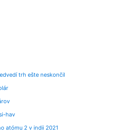
edvedí trh ešte neskončil
olár
árov
si-hav
o atómu 2 v indii 2021