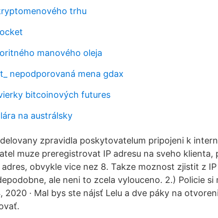
kryptomenového trhu
ocket
noritného manového oleja
et_ nepodporovaná mena gdax
ierky bitcoinových futures
lára na austrálsky
ridelovany zpravidla poskytovatelum pripojeni k inter
atel muze preregistrovat IP adresu na sveho klienta,
 adres, obvykle vice nez 8. Takze moznost zjistit z IP
epodobne, ale neni to zcela vylouceno. 2.) Policie si
, 2020 · Mal bys ste nájsť Lelu a dve páky na otvore
ovať.