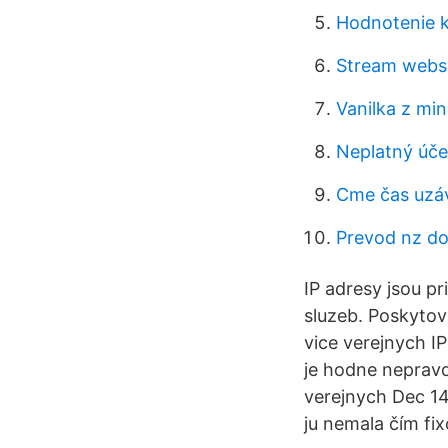
Hodnotenie 
Stream webs
Vanilka z mi
Neplatný úč
Cme čas uzáv
Prevod nz do
IP adresy jsou p
sluzeb. Poskytov
vice verejnych IP
je hodne nepravd
verejnych Dec 14
ju nemala čím fix