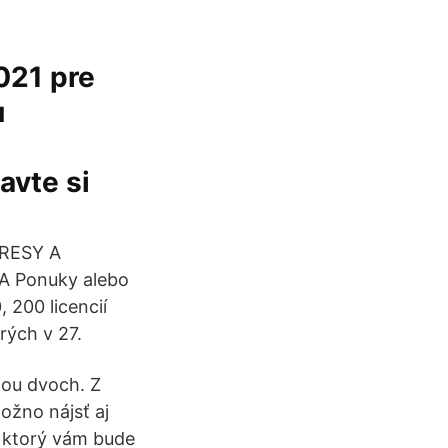
021 pre
u
avte si
DRESY A
 Ponuky alebo
 200 licencií
rých v 27.
ťou dvoch. Z
ožno nájsť aj
, ktorý vám bude