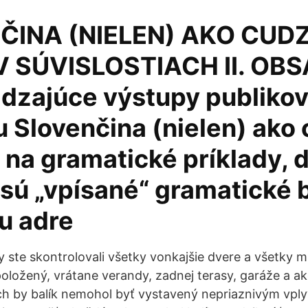
ČINA (NIELEN) AKO CUDZ
 SÚVISLOSTIACH II. OB
dzajúce výstupy publikov
 Slovenčina (nielen) ako 
e na gramatické príklady, 
 sú „vpísané“ gramatické 
u adre
ste skontrolovali všetky vonkajšie dvere a všetky m
položený, vrátane verandy, zadnej terasy, garáže a a
ch by balík nemohol byť vystavený nepriaznivým vpl