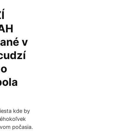
Í
SAH
ané v
cudzí
do
bola
iesta kde by
kéhokoľvek
yvom počasia.