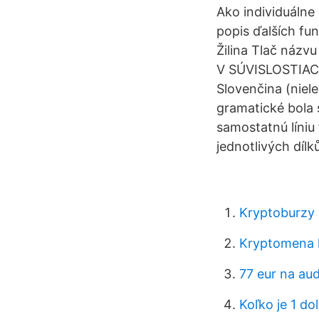
Ako individuálne
popis ďalších fu
Žilina Tlač náz
V SÚVISLOSTIACH
Slovenčina (niele
gramatické bola 
samostatnú líniu 
jednotlivých dílk
Kryptoburzy
Kryptomena k
77 eur na au
Koľko je 1 d