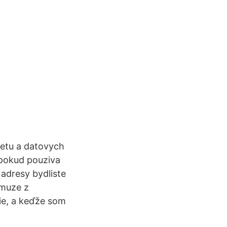
netu a datovych
 pokud pouziva
 adresy bydliste
 muze z
nie, a keďže som