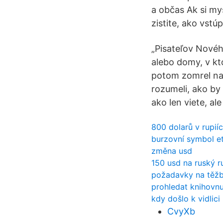
a občas Ak si mys
zistite, ako vstúp
„Pisateľov Novéh
alebo domy, v kto
potom zomrel na U
rozumeli, ako by 
ako len viete, ale
800 dolarů v rupií
burzovní symbol e
změna usd
150 usd na ruský r
požadavky na těžb
prohledat knihovnu
kdy došlo k vidlici
CvyXb