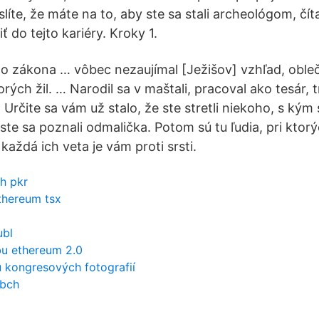
líte, že máte na to, aby ste sa stali archeológom, číta
iť do tejto kariéry. Kroky 1.
o zákona … vôbec nezaujímal [Ježišov] vzhľad, obleče
rých žil. … Narodil sa v maštali, pracoval ako tesár, tr
rčite sa vám už stalo, že ste stretli niekoho, s kým s
ste sa poznali odmalička. Potom sú tu ľudia, pri ktor
 každá ich veta je vám proti srsti.
ch pkr
thereum tsx
ubl
u ethereum 2.0
 kongresových fotografií
 bch