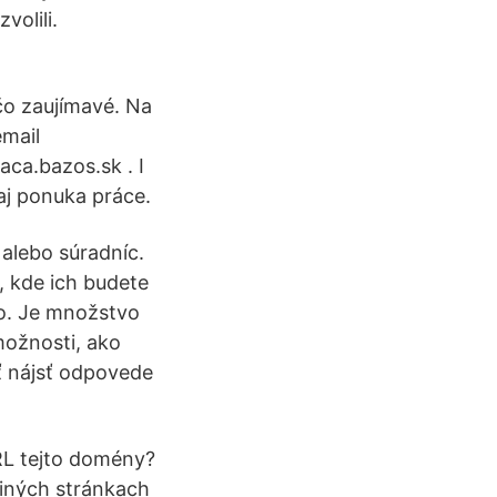
volili.
.
čo zaujímavé. Na
email
raca.bazos.sk . I
 aj ponuka práce.
alebo súradníc.
, kde ich budete
to. Je množstvo
možnosti, ako
ť nájsť odpovede
L tejto domény?
 iných stránkach