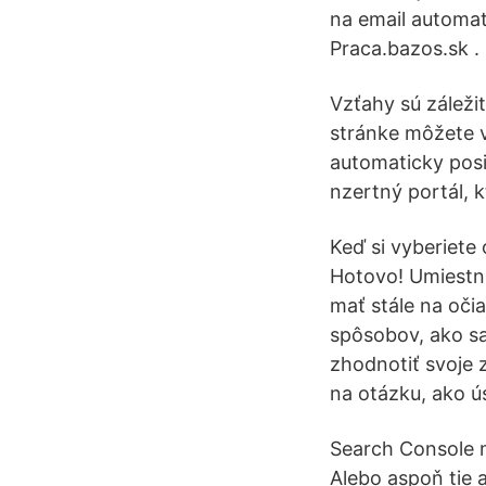
na email automatic
Praca.bazos.sk . 
Vzťahy sú záleži
stránke môžete v
automaticky posiel
nzertný portál, k
Keď si vyberiete
Hotovo! Umiestni
mať stále na oči
spôsobov, ako sa
zhodnotiť svoje 
na otázku, ako 
Search Console 
Alebo aspoň tie 