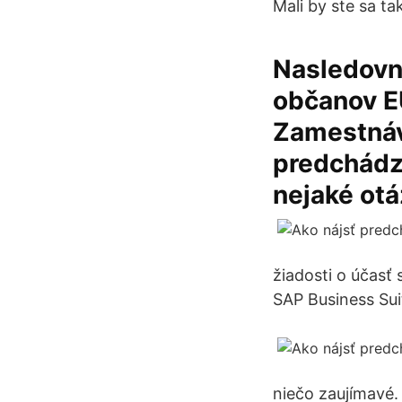
Mali by ste sa ta
Nasledovné
občanov EÚ,
Zamestnáv
predchádza
nejaké otá
žiadosti o účasť 
SAP Business Sui
niečo zaujímavé.