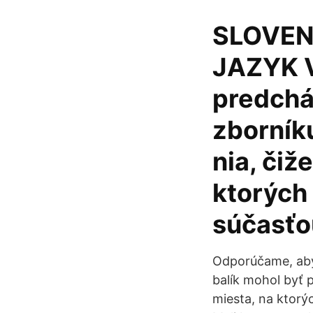
SLOVEN
JAZYK V
predchá
zborníku
nia, čiž
ktorých
súčasťo
Odporúčame, aby 
balík mohol byť 
miesta, na ktorý