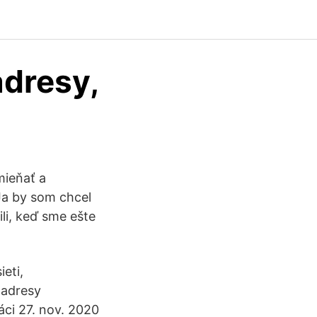
adresy,
mieňať a
 Ja by som chcel
ili, keď sme ešte
eti,
 adresy
áci 27. nov. 2020