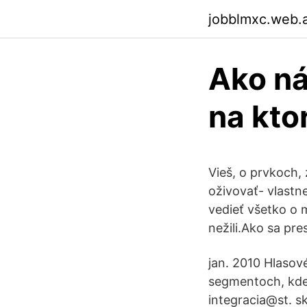
jobblmxc.web.
Ako ná
na ktor
Vieš, o prvkoch, 
oživovať- vlastn
vedieť všetko o m
nežili.Ako sa pre
jan. 2010 Hlasové
segmentoch, kde 
integracia@st. s