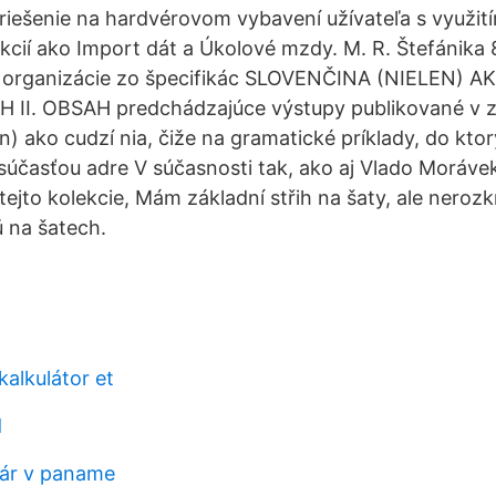
 riešenie na hardvérovom vybavení užívateľa s využi
nkcií ako Import dát a Úkolové mzdy. M. R. Štefánika 
vu organizácie zo špecifikác SLOVENČINA (NIELEN) 
 II. OBSAH predchádzajúce výstupy publikované v 
n) ako cudzí nia, čiže na gramatické príklady, do kto
súčasťou adre V súčasnosti tak, ako aj Vlado Morávek
tejto kolekcie, Mám základní střih na šaty, ale nerozkr
ů na šatech.
alkulátor et
d
olár v paname